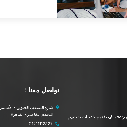
تواصل معنا :
شارع التسعين الجنوبي - الأندلس ٢/٢ رقم ٨٩
التجمع الخامس- القاهرة
 تهدف الى تقديم خدمات تصميم
01211112327