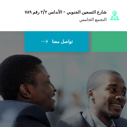
شارع التسعين الجنوبي - الأندلس ٢/٢ رقم ٧٨٩
التجمع الخامس
تواصل معنا