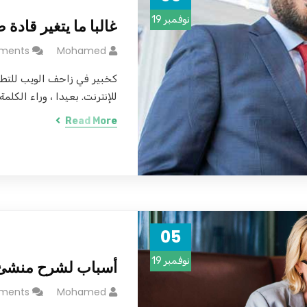
نوفمبر 19
غالبا ما يتغير قادة ص
ments
Mohamed
كخبير في زاحف الويب للتط
للإنترنت. بعيدا ، وراء الكلمة.
Read More
05
نوفمبر 19
أسباب لشرح منشئ ا
ments
Mohamed