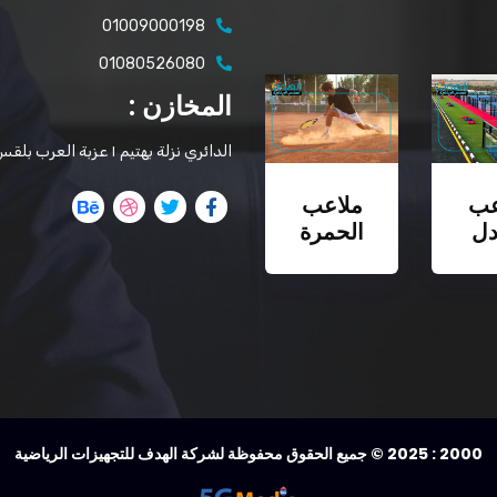
01009000198
01080526080
المخازن :
الدائري نزلة بهتيم ١ عزبة العرب بلقس
عب
ملاعب
دل
الحمرة
2000 : 2025 © جميع الحقوق محفوظة لشركة الهدف للتجهيزات الرياضية