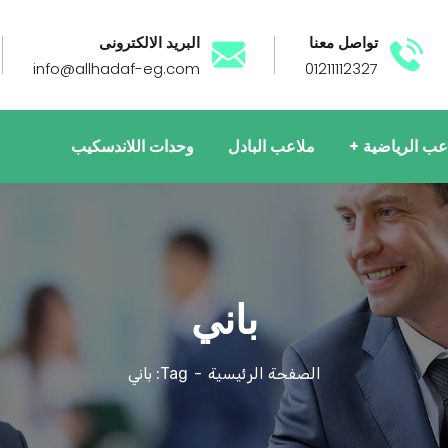
تواصل معنا
البريد الالكترونى
info@allhadaf-eg.com
01211112327
اعب الرياضية
ملاعب البادل
وحدات اللاندسكيب
باني
الصفحة الرئيسية
Tag: باني