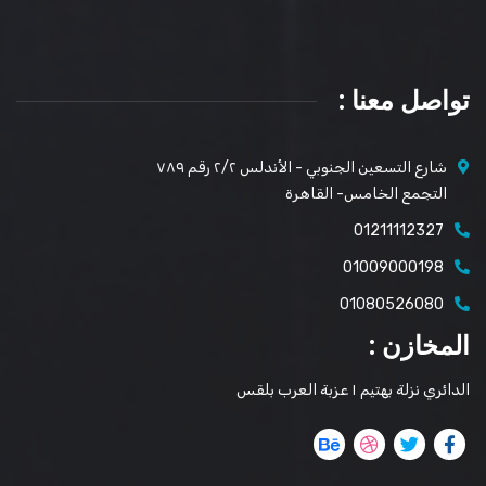
تواصل معنا :
شارع التسعين الجنوبي - الأندلس ٢/٢ رقم ٧٨٩
التجمع الخامس- القاهرة
01211112327
01009000198
01080526080
المخازن :
الدائري نزلة بهتيم ١ عزبة العرب بلقس