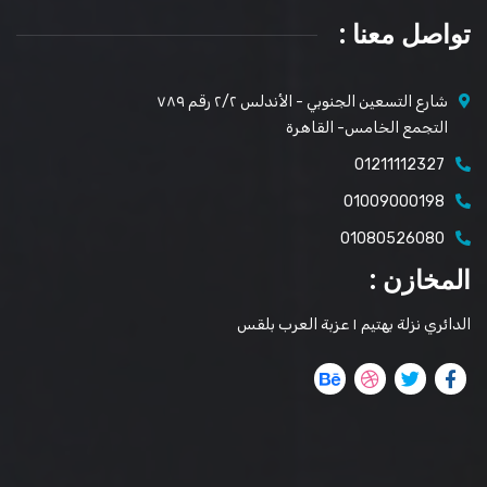
تواصل معنا :
شارع التسعين الجنوبي - الأندلس ٢/٢ رقم ٧٨٩
التجمع الخامس- القاهرة
01211112327
01009000198
01080526080
المخازن :
الدائري نزلة بهتيم ١ عزبة العرب بلقس