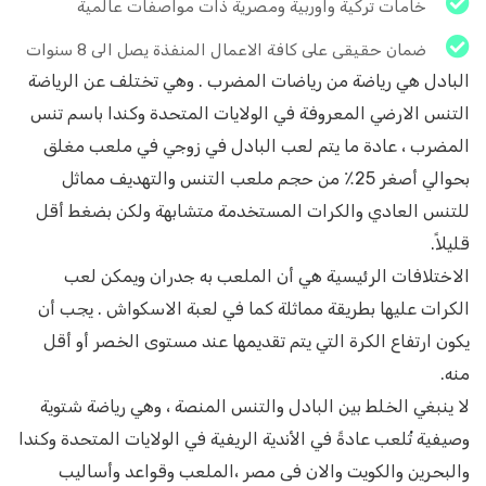
خامات تركية واوربية ومصرية ذات مواصفات عالمية
ضمان حقيقى على كافة الاعمال المنفذة يصل الى 8 سنوات
البادل هي رياضة من رياضات المضرب . وهي تختلف عن الرياضة
التنس الارضي المعروفة في الولايات المتحدة وكندا باسم تنس
المضرب ، عادة ما يتم لعب البادل في زوجي في ملعب مغلق
بحوالي أصغر 25٪ من حجم ملعب التنس والتهديف مماثل
للتنس العادي والكرات المستخدمة متشابهة ولكن بضغط أقل
قليلاً.
الاختلافات الرئيسية هي أن الملعب به جدران ويمكن لعب
الكرات عليها بطريقة مماثلة كما في لعبة الاسكواش . يجب أن
يكون ارتفاع الكرة التي يتم تقديمها عند مستوى الخصر أو أقل
منه.
لا ينبغي الخلط بين البادل والتنس المنصة ، وهي رياضة شتوية
وصيفية تُلعب عادةً في الأندية الريفية في الولايات المتحدة وكندا
والبحرين والكويت والان فى مصر ،الملعب وقواعد وأساليب