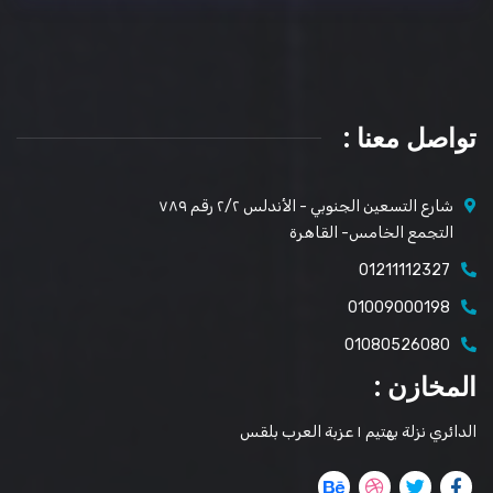
تواصل معنا :
شارع التسعين الجنوبي - الأندلس ٢/٢ رقم ٧٨٩
التجمع الخامس- القاهرة
01211112327
01009000198
01080526080
المخازن :
الدائري نزلة بهتيم ١ عزبة العرب بلقس