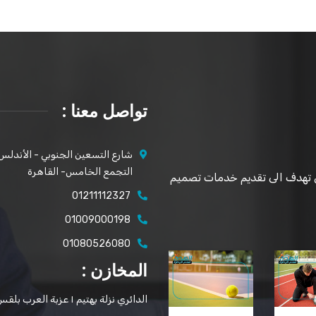
تواصل معنا :
شارع التسعين الجنوبي - الأندلس ٢/٢ رقم ٨٩
التجمع الخامس- القاهرة
 تهدف الى تقديم خدمات تصميم
01211112327
01009000198
01080526080
المخازن :
الدائري نزلة بهتيم ١ عزبة العرب بلقس