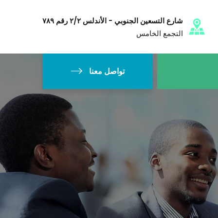
شارع التسعين الجنوبي - الأندلس ٢/٢ رقم ٧٨٩
التجمع الخامس
تواصل معنا