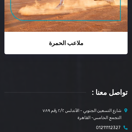
ملاعب الحمرة
تواصل معنا :
شارع التسعين الجنوبي - الأندلس ٢/٢ رقم ٧٨٩
التجمع الخامس- القاهرة
01211112327