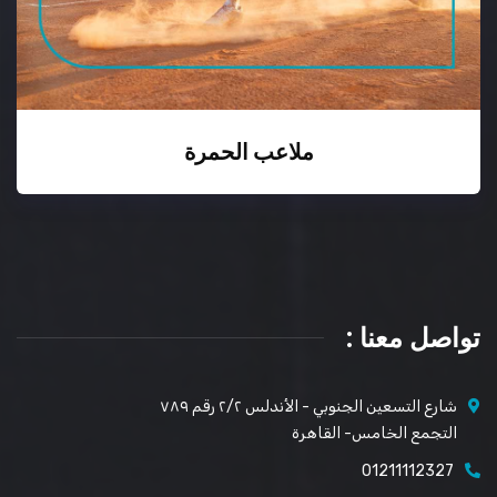
ملاعب الحمرة
تواصل معنا :
شارع التسعين الجنوبي - الأندلس ٢/٢ رقم ٧٨٩
التجمع الخامس- القاهرة
01211112327