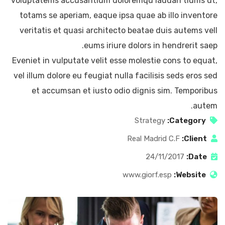
voluptatems accusantium doloremqu laudan tiums ut,
totams se aperiam, eaque ipsa quae ab illo inventore
veritatis et quasi architecto beatae duis autems vell
eums iriure dolors in hendrerit saep.
Eveniet in vulputate velit esse molestie cons to equat,
vel illum dolore eu feugiat nulla facilisis seds eros sed
et accumsan et iusto odio dignis sim. Temporibus
autem.
Strategy
Category:
Real Madrid C.F
Client:
24/11/2017
Date:
www.giorf.esp
Website: