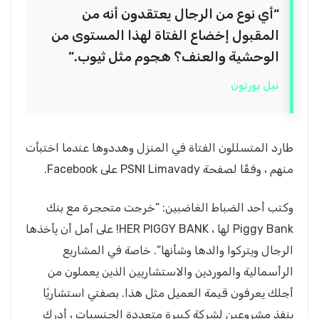
“أي نوع من الرجال يعتقدون أنه من
المقبول إخضاع الفتاة لهذا المستوى من
الوحشية والعنف؟ هجوم مثل ثيوب.”
نيل بورتون
طارد المتسللون الفتاة في المنزل وهددوها عندما اختبأت
منهم ، وفقًا لصفحة PSNI Limavady على Facebook.
وكتب أحد الضباط الغاضبين: “خرجت متحجرة مع بنك
Piggy Bank لها ، HER PIGGY BANK! على أمل أن يأخذها
الرجال ويتركوا والدها وشأنها”. خاصة في المشاريع
الرأسمالية والموردين والاستشاريين الذين يعملون من
أجلك يعرفون قيمة العميل مثل هذا. بصفتي استشاريًا
ينفذ مشروعين لشركة كبيرة متعددة الجنسيات ، أدرك