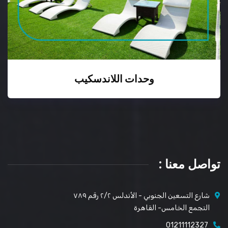
وحدات اللاندسكيب
تواصل معنا :
شارع التسعين الجنوبي - الأندلس ٢/٢ رقم ٧٨٩
التجمع الخامس- القاهرة
01211112327